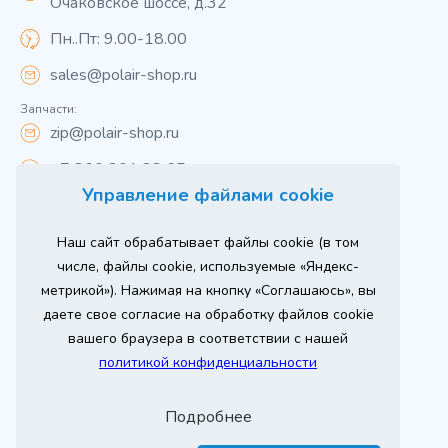
Очаковское шоссе, д.32
Пн..Пт: 9.00-18.00
sales@polair-shop.ru
Запчасти:
zip@polair-shop.ru
+7 800 301 33 65
Управление файлами cookie
Цены указаны для центрального региона.
Наш сайт обрабатывает файлы cookie (в том
Вся информация на сайте о товарах носит
справочный характер и не является публичной
числе, файлы cookie, используемые «Яндекс-
офертой в соответствии с пунктом 2 статьи 437 ГК РФ.
метрикой»). Нажимая на кнопку «Соглашаюсь», вы
Для получения подробной информации о наличии и
стоимости указанных товаров и (или) услуг,
даете свое согласие на обработку файлов cookie
пожалуйста, обращайтесь к менеджеру сайта по
телефону
вашего браузера в соответствии с нашей
При использовании материалов сайта ссылка
политикой конфиденциальности
обязательна.
Политика конфиденциальности
Подробнее
ыгодный
Любое
Продвижение сайта
ставь заявку
изинг
оборудование
2026 г. © ООО «РТ- ГРУПП»