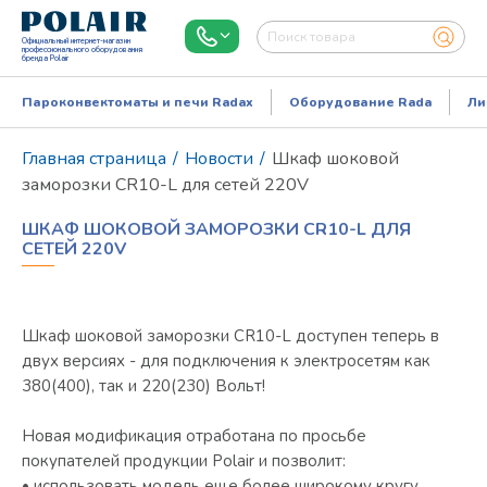
Официальный интернет-магазин
профессионального оборудования
бренда Polair
Пароконвектоматы и печи Radax
Оборудование Rada
Ли
Главная страница
/
Новости
/
Шкаф шоковой
заморозки СR10-L для сетей 220V
ШКАФ ШОКОВОЙ ЗАМОРОЗКИ СR10-L ДЛЯ
СЕТЕЙ 220V
Шкаф шоковой заморозки СR10-L доступен теперь в
двух версиях - для подключения к электросетям как
Режим работы:
Пн..Пт: 9.00-18.00
380(400), так и 220(230) Вольт!
Новая модификация отработана по просьбе
покупателей продукции Polair и позволит:
• использовать модель еще более широкому кругу