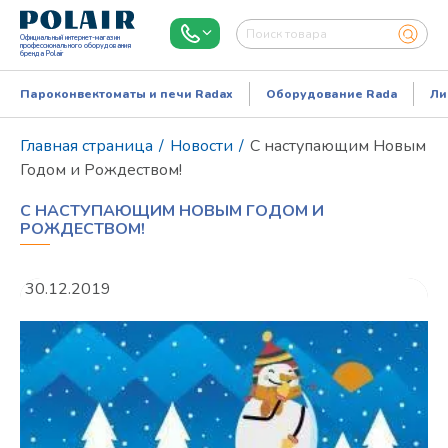
Официальный интернет-магазин
профессионального оборудования
бренда Polair
Пароконвектоматы и печи Radax
Оборудование Rada
Ли
Главная страница
/
Новости
/
С наступающим Новым
Годом и Рождеством!
С НАСТУПАЮЩИМ НОВЫМ ГОДОМ И
РОЖДЕСТВОМ!
30.12.2019
Режим работы:
Пн..Пт: 9.00-18.00