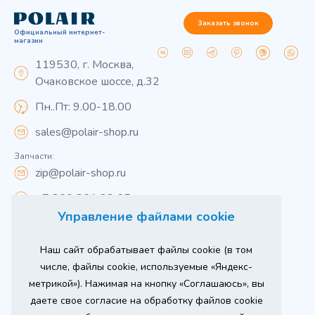
Заказать звонок
Официальный интернет-
магазин
119530, г. Москва,
Очаковское шоссе, д.32
Пн..Пт: 9.00-18.00
sales@polair-shop.ru
Запчасти:
zip@polair-shop.ru
+7 800 301 33 65
Управление файлами cookie
Цены указаны для центрального региона.
Наш сайт обрабатывает файлы cookie (в том
Вся информация на сайте о товарах носит
справочный характер и не является публичной
числе, файлы cookie, используемые «Яндекс-
офертой в соответствии с пунктом 2 статьи 437 ГК РФ.
метрикой»). Нажимая на кнопку «Соглашаюсь», вы
Для получения подробной информации о наличии и
стоимости указанных товаров и (или) услуг,
даете свое согласие на обработку файлов cookie
пожалуйста, обращайтесь к менеджеру сайта по
телефону