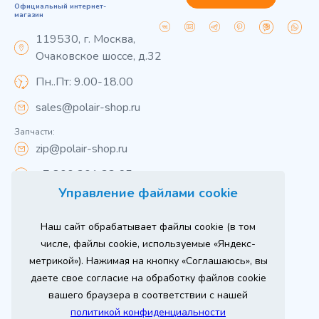
Официальный интернет-
магазин
119530, г. Москва,
Очаковское шоссе, д.32
Пн..Пт: 9.00-18.00
sales@polair-shop.ru
Запчасти:
zip@polair-shop.ru
+7 800 301 33 65
Управление файлами cookie
Цены указаны для центрального региона.
Наш сайт обрабатывает файлы cookie (в том
Вся информация на сайте о товарах носит
справочный характер и не является публичной
числе, файлы cookie, используемые «Яндекс-
офертой в соответствии с пунктом 2 статьи 437 ГК РФ.
метрикой»). Нажимая на кнопку «Соглашаюсь», вы
Для получения подробной информации о наличии и
стоимости указанных товаров и (или) услуг,
даете свое согласие на обработку файлов cookie
пожалуйста, обращайтесь к менеджеру сайта по
телефону
вашего браузера в соответствии с нашей
При использовании материалов сайта ссылка
политикой конфиденциальности
обязательна.