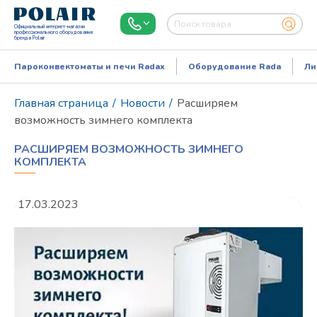
Официальный интернет-магазин
профессионального оборудования
бренда Polair
Пароконвектоматы и печи Radax
Оборудование Rada
Ли
Главная страница
/
Новости
/
Расширяем
возможность зимнего комплекта
РАСШИРЯЕМ ВОЗМОЖНОСТЬ ЗИМНЕГО
КОМПЛЕКТА
17.03.2023
Режим работы:
Пн..Пт: 9.00-18.00