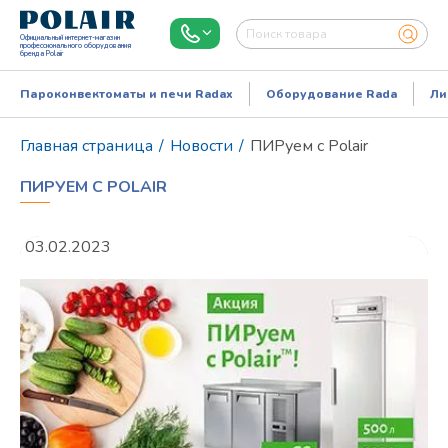
Официальный интернет-магазин
профессионального оборудования
бренда Polair
Пароконвектоматы и печи Radax
Оборудование Rada
Ли
Главная страница
/
Новости
/
ПИРуем с Polair
ПИРУЕМ С POLAIR
03.02.2023
Режим работы:
Пн..Пт: 9.00-18.00