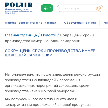
Официальный интернет-магазин
профессионального оборудования
бренда Polair
Пароконвектоматы и печи Radax
Оборудование Rada
Ли
Главная страница
/
Новости
/
Сокращены сроки
производства камер шоковой заморозки
СОКРАЩЕНЫ СРОКИ ПРОИЗВОДСТВА КАМЕР
ШОКОВОЙ ЗАМОРОЗКИ
Напоминаем вам, что после завершения реконструкции
производственных площадей и проведения
Режим работы:
Пн..Пт: 9.00-18.00
организационных мероприятий сокращены сроки
производства камер шоковой заморозки.
Мы получаем много позитивных отзывов и
конструктивных предложений о нашей продукции.