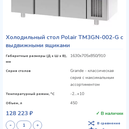
Холодильный стол Polair TM3GN-002-G с
выдвижными ящиками
1630x705x850/910
Габаритные размеры (Д х Ш х В),
мм
Grande - классическая
Серия столов
серия с максимальным
ассортиментом
-2...+10
Температурный режим, °C
450
Объем, л
128 223 ₽
✓ В наличии
В сравнение