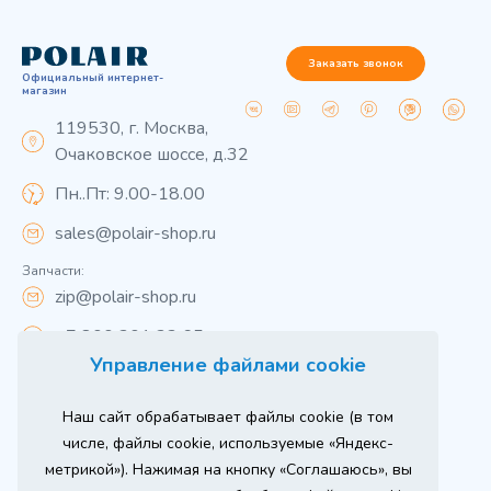
Заказать звонок
Официальный интернет-
магазин
119530, г. Москва,
Очаковское шоссе, д.32
Пн..Пт: 9.00-18.00
sales@polair-shop.ru
Запчасти:
zip@polair-shop.ru
+7 800 301 33 65
Управление файлами cookie
Цены указаны для центрального региона.
Наш сайт обрабатывает файлы cookie (в том
Вся информация на сайте о товарах носит
справочный характер и не является публичной
числе, файлы cookie, используемые «Яндекс-
офертой в соответствии с пунктом 2 статьи 437 ГК РФ.
метрикой»). Нажимая на кнопку «Соглашаюсь», вы
Для получения подробной информации о наличии и
стоимости указанных товаров и (или) услуг,