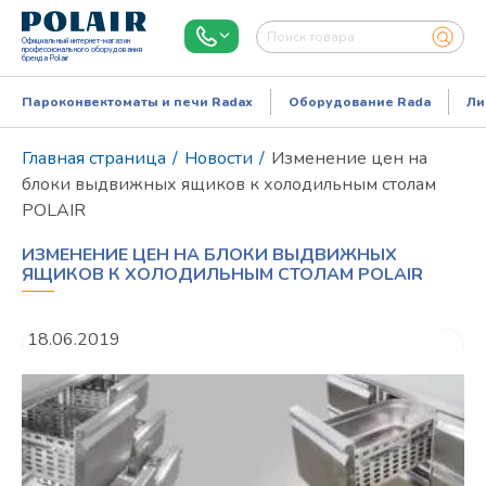
Официальный интернет-магазин
профессионального оборудования
бренда Polair
Пароконвектоматы и печи Radax
Оборудование Rada
Ли
Главная страница
/
Новости
/
Изменение цен на
блоки выдвижных ящиков к холодильным столам
POLAIR
ИЗМЕНЕНИЕ ЦЕН НА БЛОКИ ВЫДВИЖНЫХ
ЯЩИКОВ К ХОЛОДИЛЬНЫМ СТОЛАМ POLAIR
18.06.2019
Режим работы:
Пн..Пт: 9.00-18.00