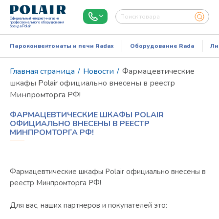
Официальный интернет-магазин
профессионального оборудования
бренда Polair
Пароконвектоматы и печи Radax
Оборудование Rada
Ли
Главная страница
/
Новости
/
Фармацевтические
шкафы Polair официально внесены в реестр
Минпромторга РФ!
ФАРМАЦЕВТИЧЕСКИЕ ШКАФЫ POLAIR
ОФИЦИАЛЬНО ВНЕСЕНЫ В РЕЕСТР
МИНПРОМТОРГА РФ!
Режим работы:
Пн..Пт: 9.00-18.00
Фармацевтические шкафы Polair официально внесены в
реестр Минпромторга РФ!
Для вас, наших партнеров и покупателей это: