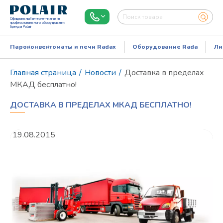
Официальный интернет-магазин
профессионального оборудования
бренда Polair
Пароконвектоматы и печи Radax
Оборудование Rada
Ли
Главная страница
/
Новости
/
Доставка в пределах
МКАД бесплатно!
ДОСТАВКА В ПРЕДЕЛАХ МКАД БЕСПЛАТНО!
19.08.2015
Режим работы:
Пн..Пт: 9.00-18.00