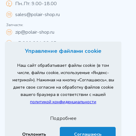
Пн..Пт: 9.00-18.00
sales@polair-shop.ru
Запчасти:
zip@polair-shop.ru
+7 800 301 33 65
Управление файлами cookie
Цены указаны для центрального региона.
Наш сайт обрабатывает файлы cookie (в том
Вся информация на сайте о товарах носит
справочный характер и не является публичной
числе, файлы cookie, используемые «Яндекс-
офертой в соответствии с пунктом 2 статьи 437 ГК РФ.
метрикой»). Нажимая на кнопку «Соглашаюсь», вы
Для получения подробной информации о наличии и
стоимости указанных товаров и (или) услуг,
даете свое согласие на обработку файлов cookie
пожалуйста, обращайтесь к менеджеру сайта по
телефону
вашего браузера в соответствии с нашей
При использовании материалов сайта ссылка
политикой конфиденциальности
обязательна.
Политика конфиденциальности
Подробнее
ыгодный
Любое
Продвижение сайта
ставь заявку
изинг
оборудование
2026 г. © ООО «РТ- ГРУПП»
Отклонить
Соглашаюсь