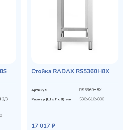
8S
Cтойка RADAX RS5360H8X
RS5360H8X
Артикул
 2/3
530x610x800
Размер (Ш х Г х В), мм
0
17 017 ₽