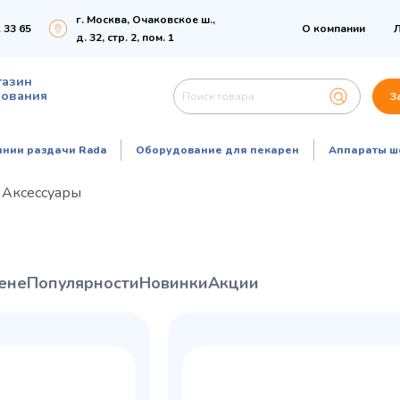
г. Москва, Очаковское ш.,
 33 65
О компании
Л
д. 32, стр. 2, пом. 1
газин
дования
З
инии раздачи Rada
Оборудование для пекарен
Аппараты ш
Аксессуары
ене
Популярности
Новинки
Акции