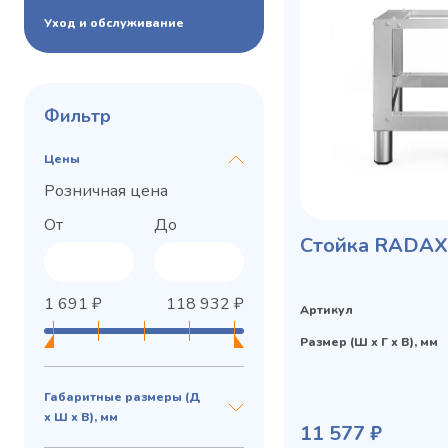
Уход и обслуживание
Фильтр
Цены
Розничная цена
От
До
Cтойка RADAX
1 691
₽
118 932
₽
Privacy notice
Артикул
Размер (Ш х Г х В), мм
Габаритные размеры (Д
х Ш х В), мм
11 577 ₽