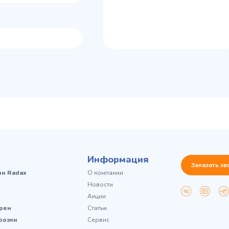
Информация
Заказать зв
чи Radax
О компании
Новости
Акции
рен
Статьи
розки
Сервис