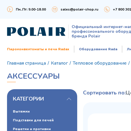
Пн..Пт: 9.00-18.00
sales@polair-shop.ru
+7 800 301
Официальный интернет-ма
профессионального обору
бренда Polair
Пароконвектоматы и печи Radax
Оборудование Rada
Л
Главная страница
/
Каталог
/
Тепловое оборудование
/
АКСЕССУАРЫ
Сортировать по:
Ц
КАТЕГОРИИ
Вытяжки
Подставки для печей
Решетки и противни