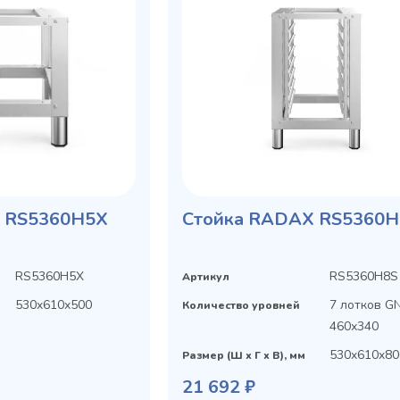
 RS5360H5X
Cтойка RADAX RS5360H
RS5360H5X
RS5360H8S
Артикул
530x610x500
7 лотков GN
Количество уровней
460х340
530x610x80
Размер (Ш х Г х В), мм
21 692 ₽