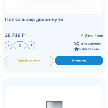
Полка-шкаф двери-купе
28 718 ₽
✓ В наличии
Privacy notice
В сравнение
В избранное
Купить в 1 клик
В корзину