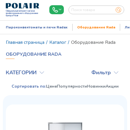
Официальный интернет-магазин
профессионального оборудования
бренда Polair
Пароконвектоматы и печи Radax
Оборудование Rada
Ли
Главная страница
/
Каталог
/
Оборудование Rada
ОБОРУДОВАНИЕ RADA
КАТЕГОРИИ
Фильтр
Сортировать по:
Цене
Популярности
Новинки
Акции
Режим работы:
Пн..Пт: 9.00-18.00