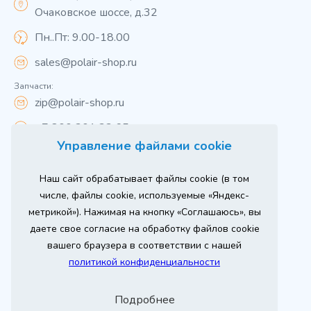
Очаковское шоссе, д.32
Пн..Пт: 9.00-18.00
sales@polair-shop.ru
Запчасти:
zip@polair-shop.ru
+7 800 301 33 65
Управление файлами cookie
Цены указаны для центрального региона.
Наш сайт обрабатывает файлы cookie (в том
Вся информация на сайте о товарах носит
справочный характер и не является публичной
числе, файлы cookie, используемые «Яндекс-
офертой в соответствии с пунктом 2 статьи 437 ГК РФ.
метрикой»). Нажимая на кнопку «Соглашаюсь», вы
Для получения подробной информации о наличии и
стоимости указанных товаров и (или) услуг,
даете свое согласие на обработку файлов cookie
пожалуйста, обращайтесь к менеджеру сайта по
телефону
вашего браузера в соответствии с нашей
При использовании материалов сайта ссылка
политикой конфиденциальности
обязательна.
Политика конфиденциальности
Подробнее
ыгодный
юбое
Продвижение сайта
Оставь заявку