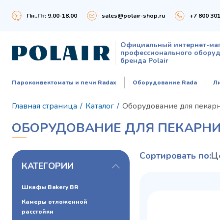
Пн..Пт: 9.00-18.00
sales@polair-shop.ru
+7 800 301
Официальный интернет-ма
профессионального обору
бренда Polair
Пароконвектоматы и печи Radax
Оборудование Rada
Л
Главная страница
/
Каталог
/
Оборудование для пекар
ОБОРУДОВАНИЕ ДЛЯ ПЕКАРН
Сортировать по:
Ц
КАТЕГОРИИ
Шкафы Bakery BR
Камеры отложенной
расстойки