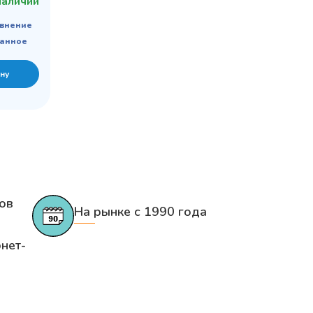
наличии
авнение
ранное
ну
ов
На рынке с 1990 года
нет-