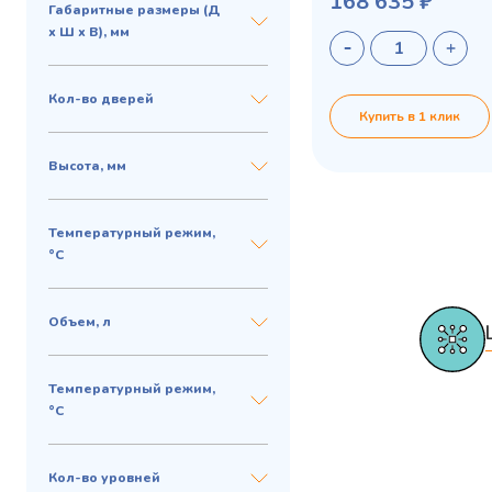
168 635 ₽
Габаритные размеры (Д
х Ш х В), мм
Кол-во дверей
Купить в 1 клик
Высота, мм
Температурный режим,
°C
Объем, л
Температурный режим,
°C
Кол-во уровней