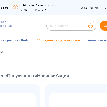
г. Москва, Очаковское ш.,
 33 65
О компании
Л
д. 32, стр. 2, пом. 1
газин
дования
З
инии раздачи Rada
Оборудование для пекарен
Аппараты ш
ни
И
ене
Популярности
Новинки
Акции