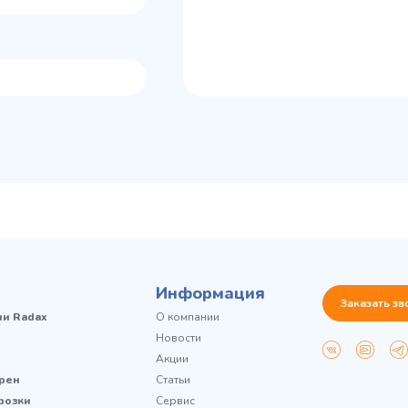
Информация
Заказать зв
чи Radax
О компании
Новости
Акции
рен
Статьи
розки
Сервис