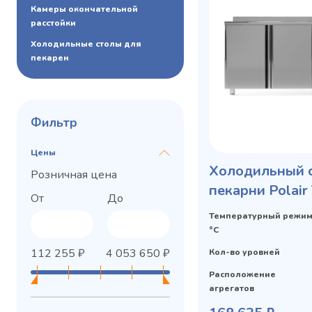
Камеры окончательной
расстойки
Холодильные столы для
пекарен
Фильтр
Цены
Холодильный с
Розничная цена
пекарни Polai
От
До
Privacy notice
Температурный режим
°C
112 255
₽
4 053 650
₽
Кол-во уровней
Расположение
агрегатов