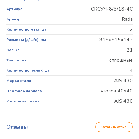
СКСУЧ-8/5/18-4С
Артикул
Rada
Бренд
2
Количество мест, шт.
815х515х143
Размеры (д*ш*в), мм
21
Вес, кг
сплошные
Тип полок
4
Количество полок, шт.
AISI430
Марка стали
уголок 40х40
Профиль каркаса
AISI430
Материал полок
Отзывы
Оставить отзыв