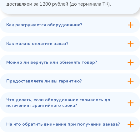
доставляем за 1200 рублей (до терминала ТК).
Как разгружается оборудование?
45 900 ₽
✓ В наличии
В сравнение
Как можно оплатить заказ?
В избранное
Купить в 1 клик
В корзину
Можно ли вернуть или обменять товар?
Предоставляете ли вы гарантию?
Что делать, если оборудование сломалось до
истечения гарантийного срока?
На что обратить внимание при получении заказа?