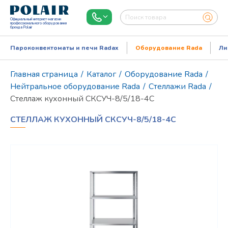
Официальный интернет-магазин
профессионального оборудования
бренда Polair
Пароконвектоматы и печи Radax
Оборудование Rada
Ли
Главная страница
/
Каталог
/
Оборудование Rada
/
Нейтральное оборудование Rada
/
Стеллажи Rada
/
Стеллаж кухонный СКСУЧ-8/5/18-4С
СТЕЛЛАЖ КУХОННЫЙ СКСУЧ-8/5/18-4С
Режим работы:
Пн..Пт: 9.00-18.00