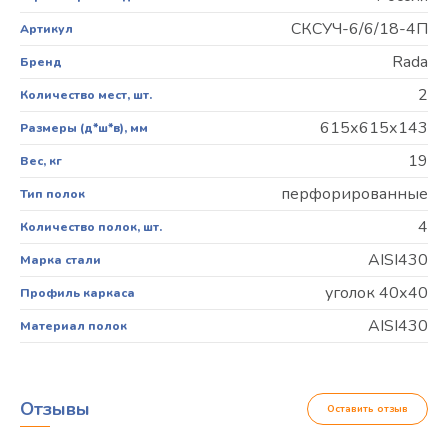
СКСУЧ-6/6/18-4П
Артикул
Rada
Бренд
2
Количество мест, шт.
615х615х143
Размеры (д*ш*в), мм
19
Вес, кг
перфорированные
Тип полок
4
Количество полок, шт.
AISI430
Марка стали
уголок 40х40
Профиль каркаса
AISI430
Материал полок
Отзывы
Оставить отзыв