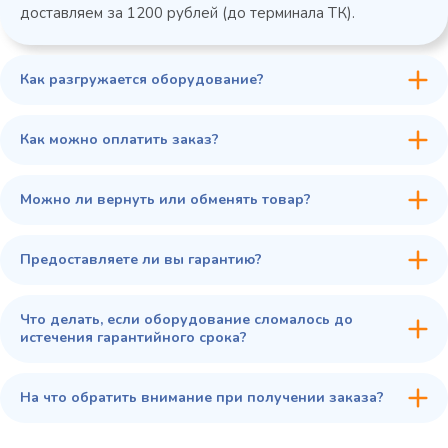
доставляем за 1200 рублей (до терминала ТК).
Как разгружается оборудование?
45 900 ₽
✓ В наличии
В сравнение
Как можно оплатить заказ?
В избранное
Купить в 1 клик
В корзину
Можно ли вернуть или обменять товар?
Предоставляете ли вы гарантию?
Что делать, если оборудование сломалось до
истечения гарантийного срока?
На что обратить внимание при получении заказа?