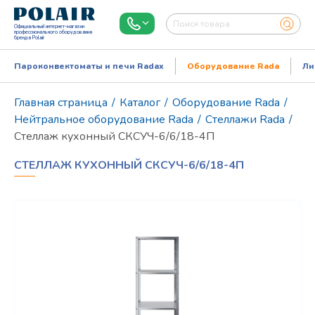
Официальный интернет-магазин
профессионального оборудования
бренда Polair
Пароконвектоматы и печи Radax
Оборудование Rada
Ли
Главная страница
/
Каталог
/
Оборудование Rada
/
Нейтральное оборудование Rada
/
Стеллажи Rada
/
Стеллаж кухонный СКСУЧ-6/6/18-4П
СТЕЛЛАЖ КУХОННЫЙ СКСУЧ-6/6/18-4П
Режим работы:
Пн..Пт: 9.00-18.00