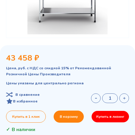
43 458 ₽
Цена, руб. с НДС со скидкой 15% от Рекомендованной
Розничной Цены Производителя
Цены указаны для центрально региона
В сравнение
В избранное
Купить в 1 клик
В корзину
Купить в лизинг
В наличии