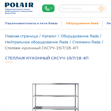
Официальный интернет-магазин
профессионального оборудования
бренда Polair
Пароконвектоматы и печи Radax
Оборудование Rada
Ли
Главная страница
/
Каталог
/
Оборудование Rada
/
Нейтральное оборудование Rada
/
Стеллажи Rada
/
Стеллаж кухонный СКСУЧ-19/7/18-4П
СТЕЛЛАЖ КУХОННЫЙ СКСУЧ-19/7/18-4П
Режим работы:
Пн..Пт: 9.00-18.00