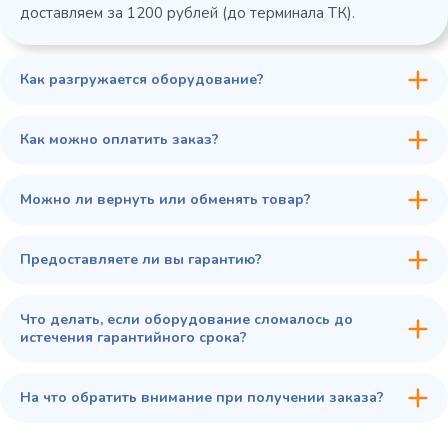
доставляем за 1200 рублей (до терминала ТК).
Как разгружается оборудование?
45 900 ₽
✓ В наличии
В сравнение
Как можно оплатить заказ?
В избранное
Купить в 1 клик
В корзину
Можно ли вернуть или обменять товар?
Предоставляете ли вы гарантию?
Что делать, если оборудование сломалось до
истечения гарантийного срока?
На что обратить внимание при получении заказа?