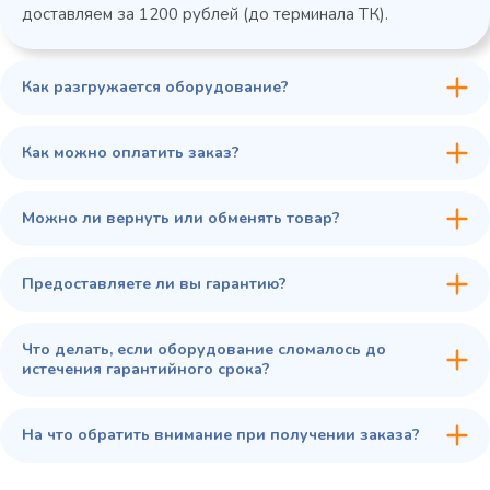
доставляем за 1200 рублей (до терминала ТК).
Как разгружается оборудование?
45 900 ₽
✓ В наличии
В сравнение
Как можно оплатить заказ?
В избранное
Купить в 1 клик
В корзину
Можно ли вернуть или обменять товар?
Предоставляете ли вы гарантию?
Что делать, если оборудование сломалось до
истечения гарантийного срока?
На что обратить внимание при получении заказа?