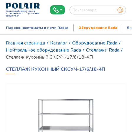
Официальный интернет-магазин
профессионального оборудования
бренда Polair
Пароконвектоматы и печи Radax
Оборудование Rada
Ли
Главная страница
/
Каталог
/
Оборудование Rada
/
Нейтральное оборудование Rada
/
Стеллажи Rada
/
Стеллаж кухонный СКСУЧ-17/6/18-4П
СТЕЛЛАЖ КУХОННЫЙ СКСУЧ-17/6/18-4П
Режим работы:
Пн..Пт: 9.00-18.00