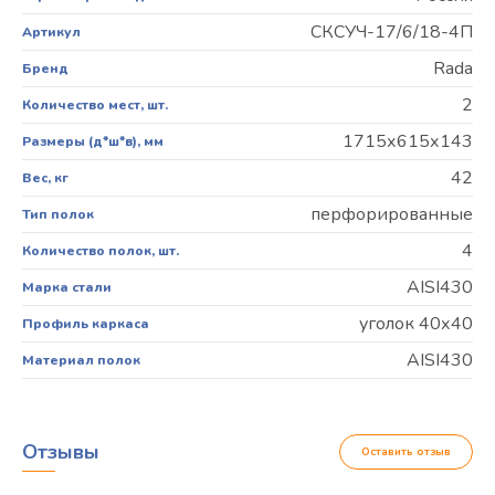
СКСУЧ-17/6/18-4П
Артикул
Rada
Бренд
2
Количество мест, шт.
1715х615х143
Размеры (д*ш*в), мм
42
Вес, кг
перфорированные
Тип полок
4
Количество полок, шт.
AISI430
Марка стали
уголок 40х40
Профиль каркаса
AISI430
Материал полок
Отзывы
Оставить отзыв