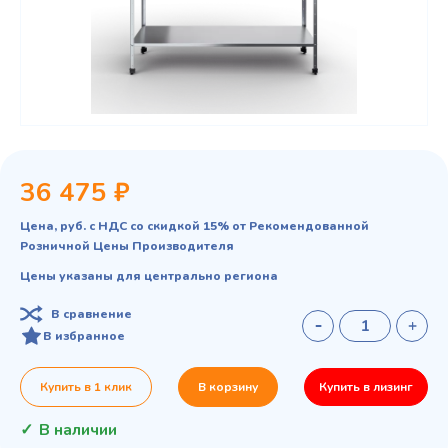
36 475 ₽
Цена, руб. с НДС со скидкой 15% от Рекомендованной
Розничной Цены Производителя
Цены указаны для центрально региона
В сравнение
В избранное
Купить в 1 клик
В корзину
Купить в лизинг
В наличии