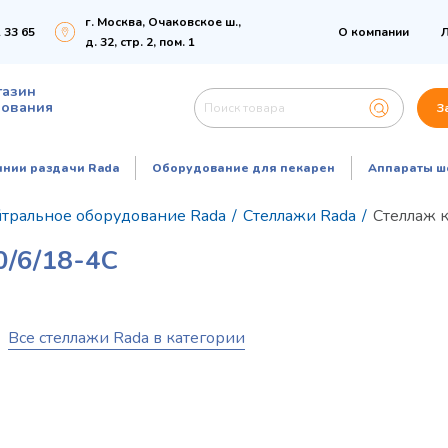
г. Москва, Очаковское ш.,
 33 65
О компании
Л
д. 32, стр. 2, пом. 1
газин
дования
З
инии раздачи Rada
Оборудование для пекарен
Аппараты ш
тральное оборудование Rada
/
Стеллажи Rada
/
Стеллаж 
/6/18-4С
Все стеллажи Rada в категории