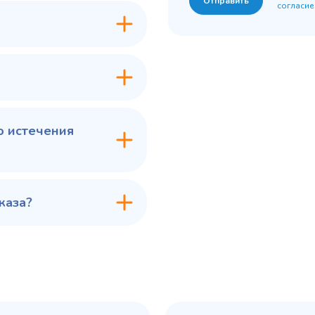
Отправить
согласие
7 ₽
60 775 ₽
✓ В наличии
✓ В
В сравнение
В с
В избранное
В из
в 1 клик
В корзину
Купить в 1 клик
В ко
о истечения
каза?