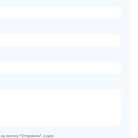
Колода разрубочная
 шкаф
КР-5/5
0x890
на кнопку "Отправить", я даю