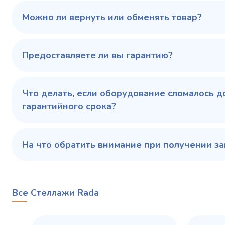
100 343 ₽
102 79
✓ В наличии
Можно ли вернуть или обменять товар?
В сравнение
В избранное
Предоставляете ли вы гарантию?
Купить в 1 клик
В корзину
Купить 
Что делать, если оборудование сломалось д
гарантийного срока?
На что обратить внимание при получении за
Все Стеллажи Rada