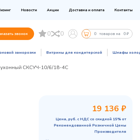
изинг
Новости
Акции
Доставка и оплата
Контакты
0
0
аказать звонок
0
товаров на
0 ₽
оковой заморозки
Витрины для кондитерской
Шкафы холо
кухонный СКСУЧ-10/6/18-4С
19 136 ₽
Цена, руб. с НДС со скидкой 15% от
Рекомендованной Розничной Цены
Производителя