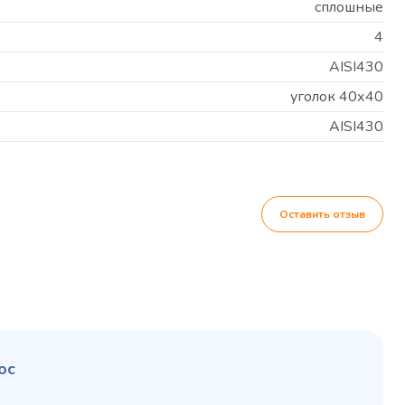
сплошные
4
AISI430
уголок 40х40
AISI430
Оставить отзыв
ос