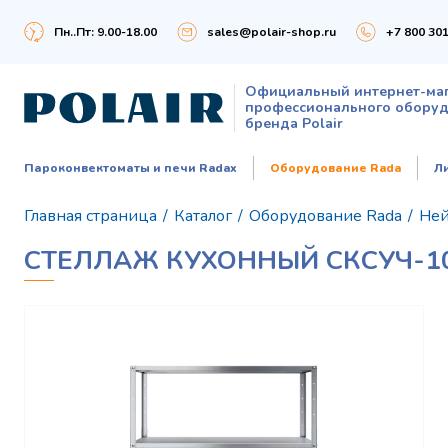
Пн..Пт: 9.00-18.00
sales@polair-shop.ru
+7 800 301
Официальный интернет-ма
профессионального обору
бренда Polair
Пароконвектоматы и печи Radax
Оборудование Rada
Л
Главная страница
/
Каталог
/
Оборудование Rada
/
Ней
СТЕЛЛАЖ КУХОННЫЙ СКСУЧ-10