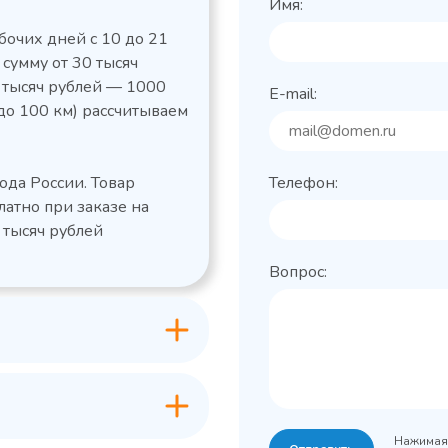
Имя:
бочих дней с 10 до 21
 сумму от 30 тысяч
0 тысяч рублей — 1000
E-mail:
до 100 км) рассчитываем
льный стол Polair
Холодильный
фармацевтический
етемпературный
Polair ШХФ-0,2
ода России. Товар
Телефон:
1050421d
2,8
Расход
латно при заказе на
электроэнергии за
1200x605x850/91
ые
сутки, кВт/ч, не
 тысяч рублей
 х Ш х В),
0
более
Вопрос:
600x63
Габаритные
Grande -
лов
размеры (Д х Ш х В),
классическая
мм
серия с
+0…+15
Температурный
максимальным
режим, °C
ассортиментом
200
Объем, л
-2...+10
урный
Нажимая 