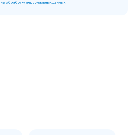
 на обработку персональных данных
45 900 ₽
 наличии
✓ В наличии
равнение
В сравнение
бранное
В избранное
рзину
Купить в 1 клик
В корзину