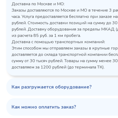
Доставка по Москве и МО:
Заказы доставляются по Москве и МО в течение 3 ра
часа. Услуга предоставляется бесплатно при заказе на
рублей. Стоимость доставки позиций на сумму до 3
рублей. Доставку оборудования за пределы МКАД (
Холодильный шкаф Polair
Холоди
из расчета 85 руб. за 1 км пробега.
CM105-G из нержавеющей
TM2-G
Доставка с помощью транспортных компаний:
стали
средн
Этим способом мы отправляем заказы в крупные гор
3,5
Расход
Артикул
доставляется до склада транспортной компании бесп
электроэнергии за
Габаритн
сутки, кВт/ч, не
сумму от 30 тысяч рублей. Товары на сумму менее 30
размеры (Д
более
доставляем за 1200 рублей (до терминала ТК).
мм
1103424d
Артикул
Серия сто
697x695x1960
Габаритные
Как разгружается оборудование?
размеры (Д х Ш х В),
мм
0…+6
Температурный
режим, °C
Как можно оплатить заказ?
Температ
режим, °C