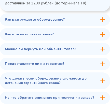
доставляем за 1200 рублей (до терминала ТК).
Как разгружается оборудование?
45 900 ₽
✓ В наличии
В сравнение
Как можно оплатить заказ?
В избранное
Купить в 1 клик
В корзину
Можно ли вернуть или обменять товар?
Предоставляете ли вы гарантию?
Что делать, если оборудование сломалось до
истечения гарантийного срока?
На что обратить внимание при получении заказа?