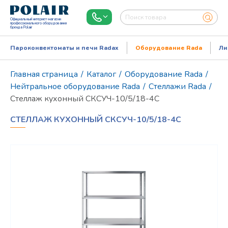
Официальный интернет-магазин
профессионального оборудования
бренда Polair
Пароконвектоматы и печи Radax
Оборудование Rada
Ли
Главная страница
/
Каталог
/
Оборудование Rada
/
Нейтральное оборудование Rada
/
Стеллажи Rada
/
Стеллаж кухонный СКСУЧ-10/5/18-4С
СТЕЛЛАЖ КУХОННЫЙ СКСУЧ-10/5/18-4С
Режим работы:
Пн..Пт: 9.00-18.00