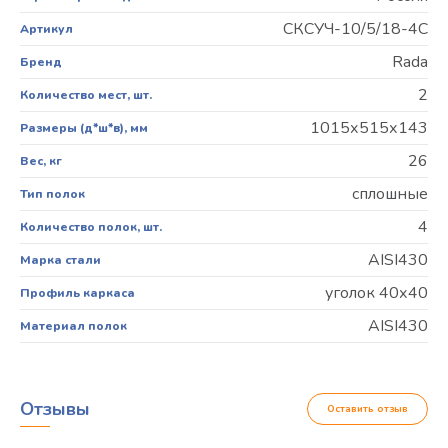
СКСУЧ-10/5/18-4С
Артикул
Rada
Бренд
2
Количество мест, шт.
1015х515х143
Размеры (д*ш*в), мм
26
Вес, кг
сплошные
Тип полок
4
Количество полок, шт.
AISI430
Марка стали
уголок 40х40
Профиль каркаса
AISI430
Материал полок
Отзывы
Оставить отзыв