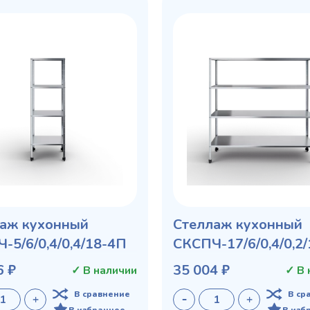
аж кухонный
Стеллаж кухонный
-5/6/0,4/0,4/18-4П
СКСПЧ-17/6/0,4/0,2
6 ₽
35 004 ₽
✓ В наличии
✓ В 
В сравнение
В ср
В избранное
В изб