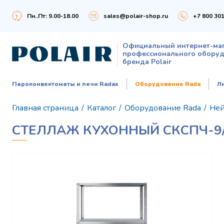
Пн..Пт: 9.00-18.00
sales@polair-shop.ru
+7 800 301
Официальный интернет-ма
профессионального обору
бренда Polair
Пароконвектоматы и печи Radax
Оборудование Rada
Л
Главная страница
/
Каталог
/
Оборудование Rada
/
Ней
СТЕЛЛАЖ КУХОННЫЙ СКСПЧ-9/4/