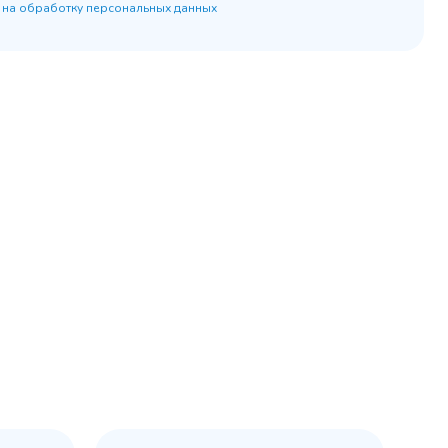
 на обработку персональных данных
45 900 ₽
 наличии
✓ В наличии
равнение
В сравнение
бранное
В избранное
рзину
Купить в 1 клик
В корзину