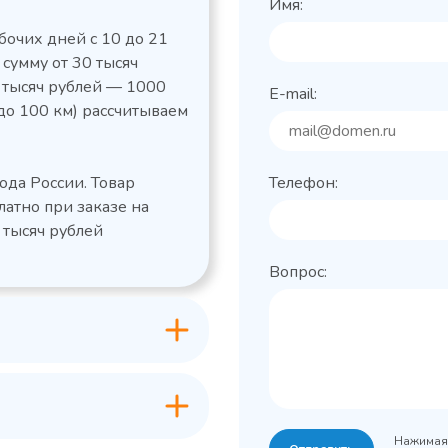
Имя:
бочих дней с 10 до 21
 сумму от 30 тысяч
0 тысяч рублей — 1000
E-mail:
до 100 км) рассчитываем
льный стол Polair
Холодильный
фармацевтический
етемпературный
Polair ШХФ-0,2
ода России. Товар
Телефон:
1050421d
2,8
Расход
латно при заказе на
электроэнергии за
1200x605x850/91
ые
сутки, кВт/ч, не
 тысяч рублей
 х Ш х В),
0
более
Вопрос:
600x63
Габаритные
Grande -
лов
размеры (Д х Ш х В),
классическая
мм
серия с
+0…+15
Температурный
максимальным
режим, °C
ассортиментом
200
Объем, л
-2...+10
урный
Нажимая 