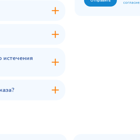
Отправить
согласие
7 ₽
60 775 ₽
✓ В наличии
✓ В
В сравнение
В с
В избранное
В из
в 1 клик
В корзину
Купить в 1 клик
В ко
о истечения
каза?