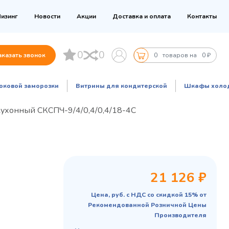
изинг
Новости
Акции
Доставка и оплата
Контакты
0
0
аказать звонок
0
товаров на
0 ₽
оковой заморозки
Витрины для кондитерской
Шкафы холо
кухонный СКСПЧ-9/4/0,4/0,4/18-4С
21 126 ₽
Цена, руб. с НДС со скидкой 15% от
Рекомендованной Розничной Цены
Производителя