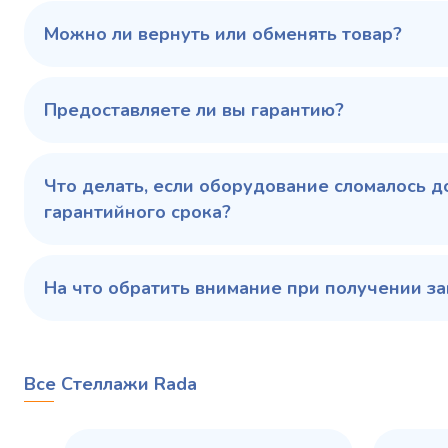
100 343 ₽
102 79
✓ В наличии
Можно ли вернуть или обменять товар?
В сравнение
В избранное
Предоставляете ли вы гарантию?
Купить в 1 клик
В корзину
Купить 
Что делать, если оборудование сломалось д
гарантийного срока?
На что обратить внимание при получении за
Все Стеллажи Rada