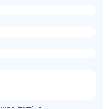
Колода разрубочная
 шкаф
КР-5/5
0x890
на кнопку "Отправить", я даю