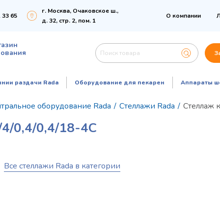
г. Москва, Очаковское ш.,
 33 65
О компании
Л
д. 32, стр. 2, пом. 1
газин
дования
З
инии раздачи Rada
Оборудование для пекарен
Аппараты ш
тральное оборудование Rada
/
Стеллажи Rada
/
Стеллаж 
0,4/0,4/18-4С
Все стеллажи Rada в категории