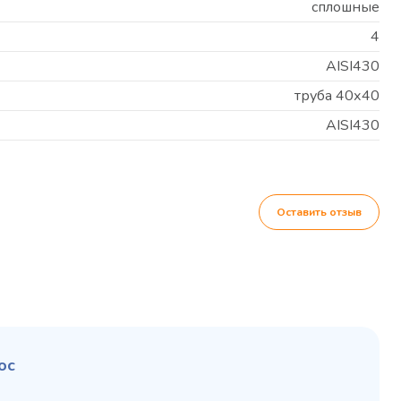
сплошные
4
AISI430
труба 40х40
AISI430
Оставить отзыв
ос