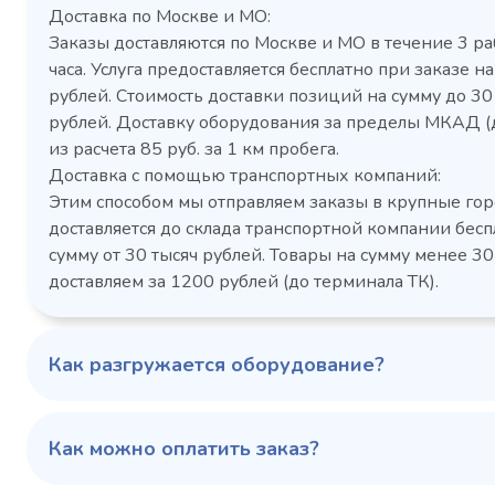
Доставка по Москве и МО:
Заказы доставляются по Москве и МО в течение 3 ра
часа. Услуга предоставляется бесплатно при заказе на
рублей. Стоимость доставки позиций на сумму до 3
рублей. Доставку оборудования за пределы МКАД (
Холодильный шкаф Polair
Холоди
из расчета 85 руб. за 1 км пробега.
CM105-G из нержавеющей
TM2-G
Доставка с помощью транспортных компаний:
стали
средн
Этим способом мы отправляем заказы в крупные гор
3,5
Расход
Артикул
доставляется до склада транспортной компании бесп
электроэнергии за
Габаритн
сутки, кВт/ч, не
сумму от 30 тысяч рублей. Товары на сумму менее 30
размеры (Д
более
доставляем за 1200 рублей (до терминала ТК).
мм
1103424d
Артикул
Серия сто
697x695x1960
Габаритные
Как разгружается оборудование?
размеры (Д х Ш х В),
мм
0…+6
Температурный
режим, °C
Как можно оплатить заказ?
Температ
режим, °C