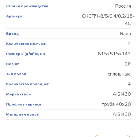
Россия
Страна производства
СКСПЧ-8/5/0,4/0,2/18-
Артикул
4С
Rada
Бренд
2
Количество мест, шт.
815х515х143
Размеры (д*ш*в), мм
26
Вес, кг
сплошные
Тип полок
4
Количество полок, шт.
AISI430
Марка стали
труба 40х20
Профиль каркаса
AISI430
Материал полок