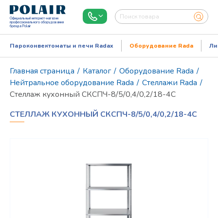
Официальный интернет-магазин
профессионального оборудования
бренда Polair
Пароконвектоматы и печи Radax
Оборудование Rada
Ли
Главная страница
/
Каталог
/
Оборудование Rada
/
Нейтральное оборудование Rada
/
Стеллажи Rada
/
Стеллаж кухонный СКСПЧ-8/5/0,4/0,2/18-4С
СТЕЛЛАЖ КУХОННЫЙ СКСПЧ-8/5/0,4/0,2/18-4С
Режим работы:
Пн..Пт: 9.00-18.00