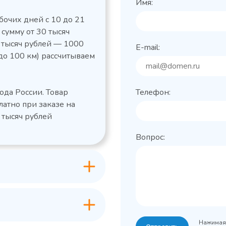
Имя:
бочих дней с 10 до 21
 сумму от 30 тысяч
0 тысяч рублей — 1000
E-mail:
до 100 км) рассчитываем
льный стол Polair
Холодильный
фармацевтический
етемпературный
Polair ШХФ-0,2
ода России. Товар
Телефон:
1050421d
2,8
Расход
латно при заказе на
электроэнергии за
1200x605x850/91
ые
сутки, кВт/ч, не
 тысяч рублей
 х Ш х В),
0
более
Вопрос:
600x63
Габаритные
Grande -
лов
размеры (Д х Ш х В),
классическая
мм
серия с
+0…+15
Температурный
максимальным
режим, °C
ассортиментом
200
Объем, л
-2...+10
урный
Нажимая 