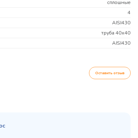
сплошные
4
AISI430
труба 40х40
AISI430
Оставить отзыв
ос