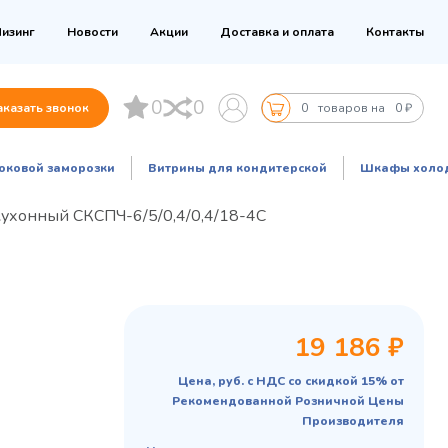
изинг
Новости
Акции
Доставка и оплата
Контакты
0
0
аказать звонок
0
товаров на
0 ₽
оковой заморозки
Витрины для кондитерской
Шкафы холо
кухонный СКСПЧ-6/5/0,4/0,4/18-4С
19 186 ₽
Цена, руб. с НДС со скидкой 15% от
Рекомендованной Розничной Цены
Производителя