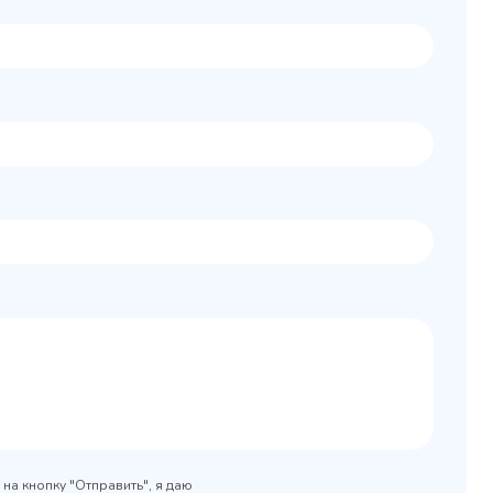
Колода разрубочная
 шкаф
КР-5/5
0x890
на кнопку "Отправить", я даю