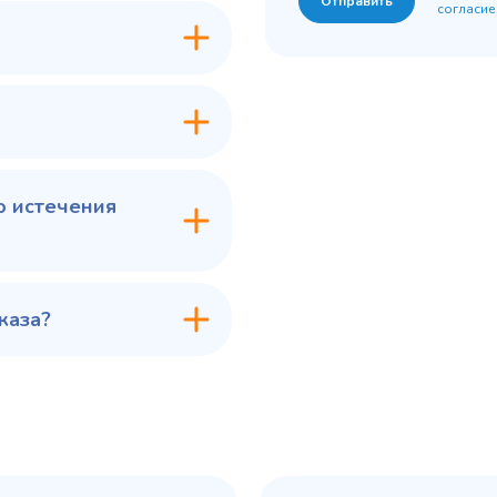
Отправить
согласие
7 ₽
60 775 ₽
✓ В наличии
✓ В
В сравнение
В с
В избранное
В из
в 1 клик
В корзину
Купить в 1 клик
В ко
о истечения
каза?