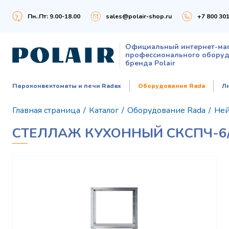
Пн..Пт: 9.00-18.00
sales@polair-shop.ru
+7 800 301
Официальный интернет-ма
профессионального обору
бренда Polair
Пароконвектоматы и печи Radax
Оборудование Rada
Л
Главная страница
/
Каталог
/
Оборудование Rada
/
Ней
СТЕЛЛАЖ КУХОННЫЙ СКСПЧ-6/5/