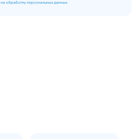
 на обработку персональных данных
45 900 ₽
 наличии
✓ В наличии
равнение
В сравнение
бранное
В избранное
рзину
Купить в 1 клик
В корзину