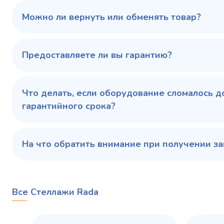
100 343 ₽
102 79
✓ В наличии
Можно ли вернуть или обменять товар?
В сравнение
В избранное
Предоставляете ли вы гарантию?
Купить в 1 клик
В корзину
Купить 
Что делать, если оборудование сломалось д
гарантийного срока?
На что обратить внимание при получении за
Все Стеллажи Rada