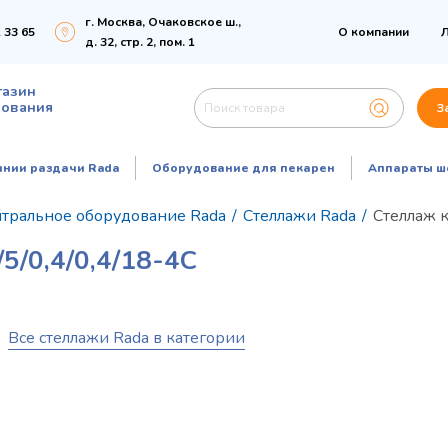
г. Москва, Очаковское ш.,
 33 65
О компании
Л
д. 32, стр. 2, пом. 1
газин
дования
З
инии раздачи Rada
Оборудование для пекарен
Аппараты ш
тральное оборудование Rada
/
Стеллажи Rada
/
Стеллаж 
0,4/0,4/18-4С
Все стеллажи Rada в категории