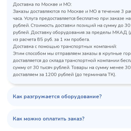
Доставка по Москве и МО:
Заказы доставляются по Москве и МО в течение 3 ра
часа. Услуга предоставляется бесплатно при заказе на
рублей. Стоимость доставки позиций на сумму до 3
рублей. Доставку оборудования за пределы МКАД (
Холодильный шкаф Polair
Холоди
из расчета 85 руб. за 1 км пробега.
CM105-G из нержавеющей
TM2-G
Доставка с помощью транспортных компаний:
стали
средн
Этим способом мы отправляем заказы в крупные гор
3,5
Расход
Артикул
доставляется до склада транспортной компании бесп
электроэнергии за
Габаритн
сутки, кВт/ч, не
сумму от 30 тысяч рублей. Товары на сумму менее 30
размеры (Д
более
доставляем за 1200 рублей (до терминала ТК).
мм
1103424d
Артикул
Серия сто
697x695x1960
Габаритные
Как разгружается оборудование?
размеры (Д х Ш х В),
мм
0…+6
Температурный
режим, °C
Как можно оплатить заказ?
Температ
режим, °C