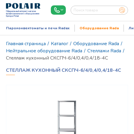
Официальный интернет-магазин
профессионального оборудования
бренда Polair
Пароконвектоматы и печи Radax
Оборудование Rada
Ли
Главная страница
/
Каталог
/
Оборудование Rada
/
Нейтральное оборудование Rada
/
Стеллажи Rada
/
Стеллаж кухонный СКСПЧ-6/4/0,4/0,4/18-4С
СТЕЛЛАЖ КУХОННЫЙ СКСПЧ-6/4/0,4/0,4/18-4С
Режим работы:
Пн..Пт: 9.00-18.00