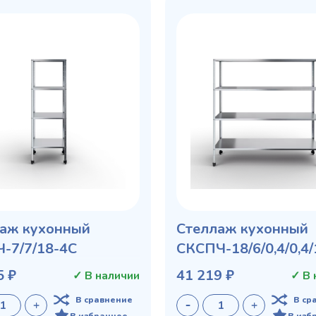
аж кухонный
Стеллаж кухонный
-7/7/18-4С
СКСПЧ-18/6/0,4/0,4
5 ₽
41 219 ₽
✓ В наличии
✓ В 
В сравнение
В ср
В избранное
В изб