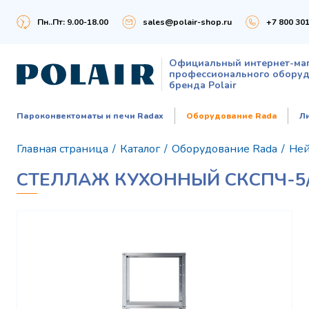
Пн..Пт: 9.00-18.00
sales@polair-shop.ru
+7 800 301
Официальный интернет-ма
профессионального обору
бренда Polair
Пароконвектоматы и печи Radax
Оборудование Rada
Л
Главная страница
/
Каталог
/
Оборудование Rada
/
Ней
СТЕЛЛАЖ КУХОННЫЙ СКСПЧ-5/6/