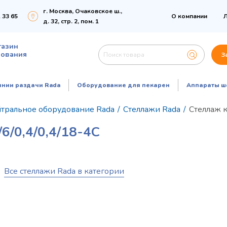
г. Москва, Очаковское ш.,
 33 65
О компании
Л
д. 32, стр. 2, пом. 1
газин
дования
З
инии раздачи Rada
Оборудование для пекарен
Аппараты ш
тральное оборудование Rada
/
Стеллажи Rada
/
Стеллаж 
0,4/0,4/18-4С
Все стеллажи Rada в категории