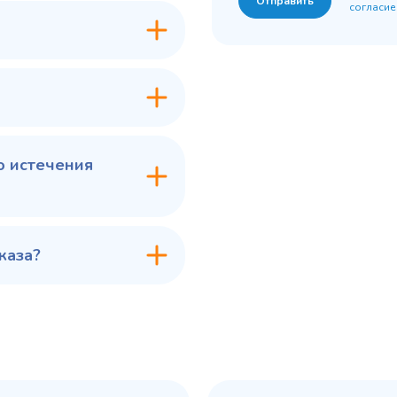
Отправить
согласие
7 ₽
60 775 ₽
✓ В наличии
✓ В
В сравнение
В с
В избранное
В из
в 1 клик
В корзину
Купить в 1 клик
В ко
о истечения
каза?