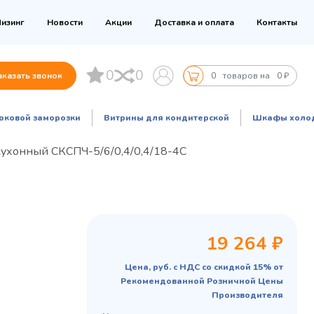
изинг
Новости
Акции
Доставка и оплата
Контакты
0
0
аказать звонок
0
товаров на
0 ₽
оковой заморозки
Витрины для кондитерской
Шкафы холо
кухонный СКСПЧ-5/6/0,4/0,4/18-4С
19 264 ₽
Цена, руб. с НДС со скидкой 15% от
Рекомендованной Розничной Цены
Производителя