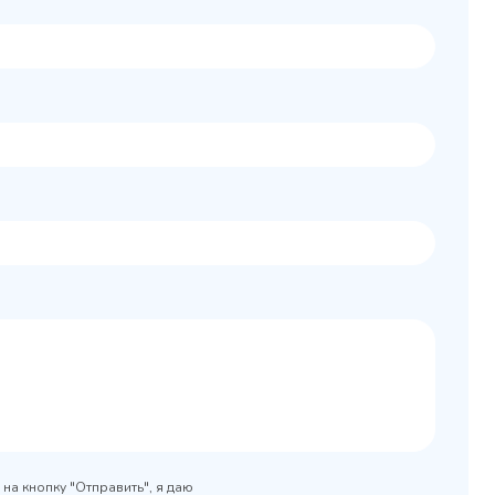
Колода разрубочная
 шкаф
КР-5/5
0x890
на кнопку "Отправить", я даю