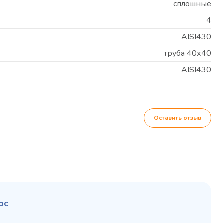
сплошные
4
AISI430
труба 40х40
AISI430
Оставить отзыв
ос