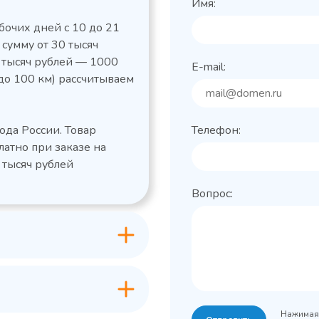
Имя:
бочих дней с 10 до 21
 сумму от 30 тысяч
0 тысяч рублей — 1000
E-mail:
до 100 км) рассчитываем
льный стол Polair
Холодильный
фармацевтический
етемпературный
Polair ШХФ-0,2
ода России. Товар
Телефон:
1050421d
2,8
Расход
латно при заказе на
электроэнергии за
1200x605x850/91
ые
сутки, кВт/ч, не
 тысяч рублей
 х Ш х В),
0
более
Вопрос:
600x63
Габаритные
Grande -
лов
размеры (Д х Ш х В),
классическая
мм
серия с
+0…+15
Температурный
максимальным
режим, °C
ассортиментом
200
Объем, л
-2...+10
урный
Нажимая 