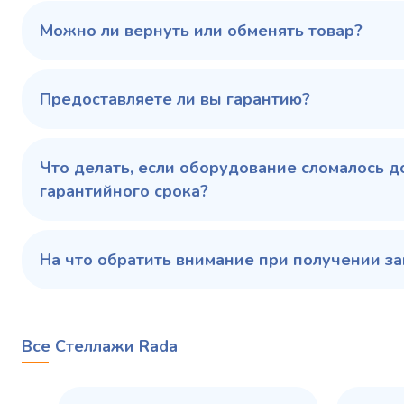
100 343 ₽
102 79
✓ В наличии
Можно ли вернуть или обменять товар?
В сравнение
В избранное
Предоставляете ли вы гарантию?
Купить в 1 клик
В корзину
Купить 
Что делать, если оборудование сломалось д
гарантийного срока?
На что обратить внимание при получении за
Все Стеллажи Rada