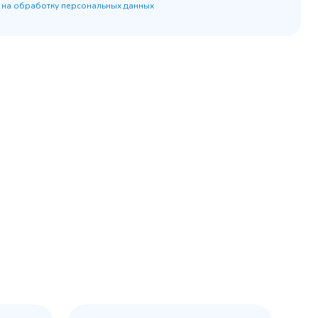
 на обработку персональных данных
45 900 ₽
 наличии
✓ В наличии
равнение
В сравнение
бранное
В избранное
рзину
Купить в 1 клик
В корзину