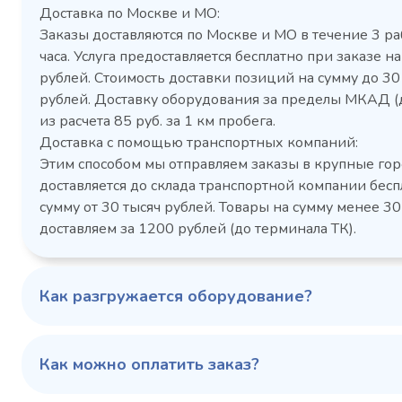
Доставка по Москве и МО:
Заказы доставляются по Москве и МО в течение 3 ра
часа. Услуга предоставляется бесплатно при заказе на
рублей. Стоимость доставки позиций на сумму до 3
рублей. Доставку оборудования за пределы МКАД (
Холодильный шкаф Polair
Холоди
из расчета 85 руб. за 1 км пробега.
CM105-G из нержавеющей
TM2-G
Доставка с помощью транспортных компаний:
стали
средн
Этим способом мы отправляем заказы в крупные гор
3,5
Расход
Артикул
доставляется до склада транспортной компании бесп
электроэнергии за
Габаритн
сутки, кВт/ч, не
сумму от 30 тысяч рублей. Товары на сумму менее 30
размеры (Д
более
доставляем за 1200 рублей (до терминала ТК).
мм
1103424d
Артикул
Серия сто
697x695x1960
Габаритные
Как разгружается оборудование?
размеры (Д х Ш х В),
мм
0…+6
Температурный
режим, °C
Как можно оплатить заказ?
Температ
режим, °C