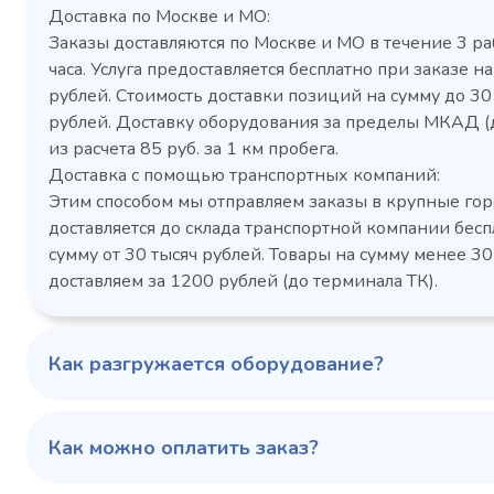
Доставка по Москве и МО:
Заказы доставляются по Москве и МО в течение 3 ра
часа. Услуга предоставляется бесплатно при заказе на
рублей. Стоимость доставки позиций на сумму до 3
рублей. Доставку оборудования за пределы МКАД (
Холодильный шкаф Polair
Холоди
из расчета 85 руб. за 1 км пробега.
CM105-G из нержавеющей
TM2-G
Доставка с помощью транспортных компаний:
стали
средн
Этим способом мы отправляем заказы в крупные гор
3,5
Расход
Артикул
доставляется до склада транспортной компании бесп
электроэнергии за
Габаритн
сутки, кВт/ч, не
сумму от 30 тысяч рублей. Товары на сумму менее 30
размеры (Д
более
доставляем за 1200 рублей (до терминала ТК).
мм
1103424d
Артикул
Серия сто
697x695x1960
Габаритные
Как разгружается оборудование?
размеры (Д х Ш х В),
мм
0…+6
Температурный
режим, °C
Как можно оплатить заказ?
Температ
режим, °C