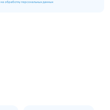
 на обработку персональных данных
45 900 ₽
 наличии
✓ В наличии
равнение
В сравнение
бранное
В избранное
рзину
Купить в 1 клик
В корзину