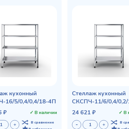
аж кухонный
Стеллаж кухонный
-16/5/0,4/0,4/18-4П
СКСПЧ-11/6/0,4/0,2
6 ₽
24 621 ₽
✓ В наличии
✓ В 
В сравнение
В ср
В избранное
В изб