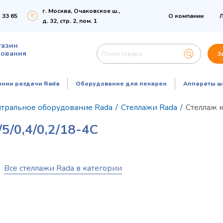
г. Москва, Очаковское ш.,
 33 65
О компании
Л
д. 32, стр. 2, пом. 1
газин
дования
З
инии раздачи Rada
Оборудование для пекарен
Аппараты ш
тральное оборудование Rada
/
Стеллажи Rada
/
Стеллаж 
0,4/0,2/18-4С
Все стеллажи Rada в категории