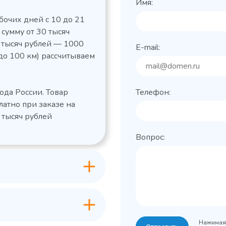
Имя:
бочих дней с 10 до 21
 сумму от 30 тысяч
0 тысяч рублей — 1000
E-mail:
до 100 км) рассчитываем
льный стол Polair
Холодильный
фармацевтический
етемпературный
Polair ШХФ-0,2
ода России. Товар
Телефон:
1050421d
2,8
Расход
латно при заказе на
электроэнергии за
1200x605x850/91
ые
сутки, кВт/ч, не
 тысяч рублей
 х Ш х В),
0
более
Вопрос:
600x63
Габаритные
Grande -
лов
размеры (Д х Ш х В),
классическая
мм
серия с
+0…+15
Температурный
максимальным
режим, °C
ассортиментом
200
Объем, л
-2...+10
урный
Нажимая 