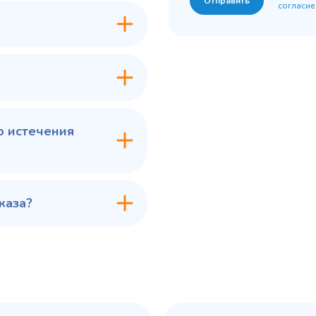
Отправить
согласие
7 ₽
60 775 ₽
✓ В наличии
✓ В
В сравнение
В с
В избранное
В из
в 1 клик
В корзину
Купить в 1 клик
В ко
о истечения
каза?