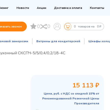
изинг
Новости
Акции
Доставка и оплата
Контакты
0
0
аказать звонок
0
товаров на
0 ₽
оковой заморозки
Витрины для кондитерской
Шкафы холо
кухонный СКСПЧ-5/5/0,4/0,2/18-4С
15 113 ₽
Цена, руб. с НДС со скидкой 15% от
Рекомендованной Розничной Цены
Производителя