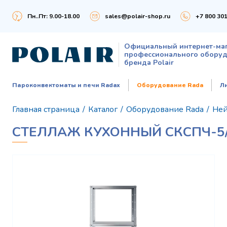
Пн..Пт: 9.00-18.00
sales@polair-shop.ru
+7 800 301
Официальный интернет-ма
профессионального обору
бренда Polair
Пароконвектоматы и печи Radax
Оборудование Rada
Л
Главная страница
/
Каталог
/
Оборудование Rada
/
Ней
СТЕЛЛАЖ КУХОННЫЙ СКСПЧ-5/5/