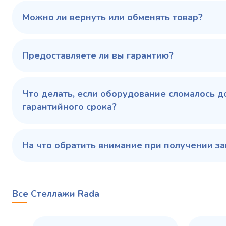
100 343 ₽
102 79
✓ В наличии
Можно ли вернуть или обменять товар?
В сравнение
В избранное
Предоставляете ли вы гарантию?
Купить в 1 клик
В корзину
Купить 
Что делать, если оборудование сломалось д
гарантийного срока?
На что обратить внимание при получении за
Все Стеллажи Rada