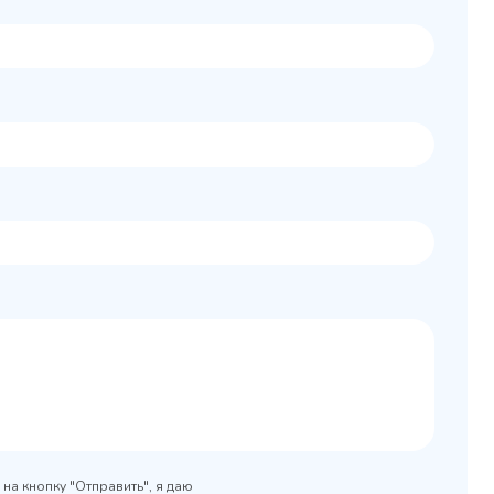
Колода разрубочная
 шкаф
КР-5/5
0x890
на кнопку "Отправить", я даю