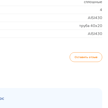
сплошные
4
AISI430
труба 40х20
AISI430
Оставить отзыв
ос