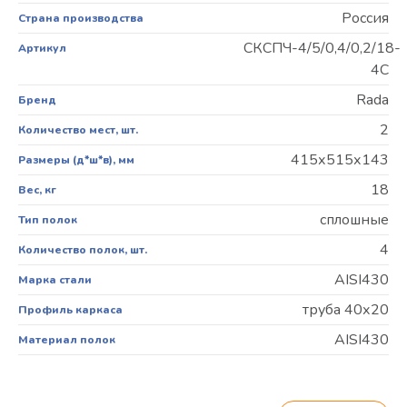
Россия
Страна производства
СКСПЧ-4/5/0,4/0,2/18-
Артикул
4С
Rada
Бренд
2
Количество мест, шт.
415х515х143
Размеры (д*ш*в), мм
18
Вес, кг
сплошные
Тип полок
4
Количество полок, шт.
AISI430
Марка стали
труба 40х20
Профиль каркаса
AISI430
Материал полок