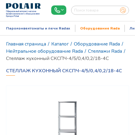
Официальный интернет-магазин
профессионального оборудования
бренда Polair
Пароконвектоматы и печи Radax
Оборудование Rada
Ли
Главная страница
/
Каталог
/
Оборудование Rada
/
Нейтральное оборудование Rada
/
Стеллажи Rada
/
Стеллаж кухонный СКСПЧ-4/5/0,4/0,2/18-4С
СТЕЛЛАЖ КУХОННЫЙ СКСПЧ-4/5/0,4/0,2/18-4С
Режим работы:
Пн..Пт: 9.00-18.00