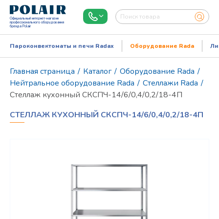
Официальный интернет-магазин
профессионального оборудования
бренда Polair
Пароконвектоматы и печи Radax
Оборудование Rada
Ли
Главная страница
/
Каталог
/
Оборудование Rada
/
Нейтральное оборудование Rada
/
Стеллажи Rada
/
Стеллаж кухонный СКСПЧ-14/6/0,4/0,2/18-4П
СТЕЛЛАЖ КУХОННЫЙ СКСПЧ-14/6/0,4/0,2/18-4П
Режим работы:
Пн..Пт: 9.00-18.00