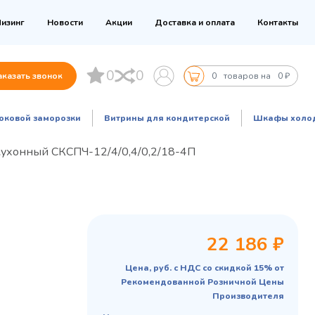
изинг
Новости
Акции
Доставка и оплата
Контакты
0
0
аказать звонок
0
товаров на
0 ₽
оковой заморозки
Витрины для кондитерской
Шкафы холо
кухонный СКСПЧ-12/4/0,4/0,2/18-4П
22 186 ₽
Цена, руб. с НДС со скидкой 15% от
Рекомендованной Розничной Цены
Производителя