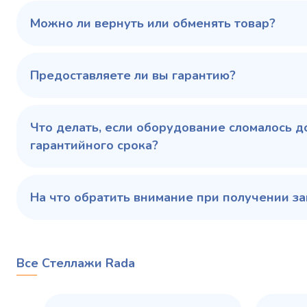
100 343 ₽
102 79
✓ В наличии
Можно ли вернуть или обменять товар?
В сравнение
В избранное
Предоставляете ли вы гарантию?
Купить в 1 клик
В корзину
Купить 
Что делать, если оборудование сломалось д
гарантийного срока?
На что обратить внимание при получении за
Все Стеллажи Rada