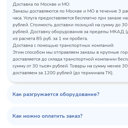
Доставка по Москве и МО:
Заказы доставляются по Москве и МО в течение 3 ра
часа. Услуга предоставляется бесплатно при заказе на
рублей. Стоимость доставки позиций на сумму до 3
рублей. Доставку оборудования за пределы МКАД (
Холодильный шкаф Polair
Холоди
из расчета 85 руб. за 1 км пробега.
CM105-G из нержавеющей
TM2-G
Доставка с помощью транспортных компаний:
стали
средн
Этим способом мы отправляем заказы в крупные гор
3,5
Расход
Артикул
доставляется до склада транспортной компании бесп
электроэнергии за
Габаритн
сутки, кВт/ч, не
сумму от 30 тысяч рублей. Товары на сумму менее 30
размеры (Д
более
доставляем за 1200 рублей (до терминала ТК).
мм
1103424d
Артикул
Серия сто
697x695x1960
Габаритные
Как разгружается оборудование?
размеры (Д х Ш х В),
мм
0…+6
Температурный
режим, °C
Как можно оплатить заказ?
Температ
режим, °C