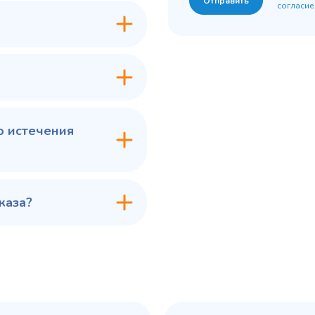
Отправить
согласие
7 ₽
60 775 ₽
✓ В наличии
✓ В
В сравнение
В с
В избранное
В из
в 1 клик
В корзину
Купить в 1 клик
В ко
о истечения
каза?