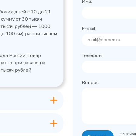
Имя:
бочих дней с 10 до 21
 сумму от 30 тысяч
0 тысяч рублей — 1000
E-mail:
до 100 км) рассчитываем
льный стол Polair
Холодильный
фармацевтический
етемпературный
Polair ШХФ-0,2
ода России. Товар
Телефон:
1050421d
2,8
Расход
латно при заказе на
электроэнергии за
1200x605x850/91
ые
сутки, кВт/ч, не
 тысяч рублей
 х Ш х В),
0
более
Вопрос:
600x63
Габаритные
Grande -
лов
размеры (Д х Ш х В),
классическая
мм
серия с
+0…+15
Температурный
максимальным
режим, °C
ассортиментом
200
Объем, л
-2...+10
урный
Нажимая 