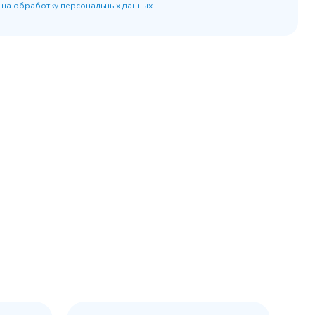
 на обработку персональных данных
45 900 ₽
 наличии
✓ В наличии
равнение
В сравнение
бранное
В избранное
рзину
Купить в 1 клик
В корзину