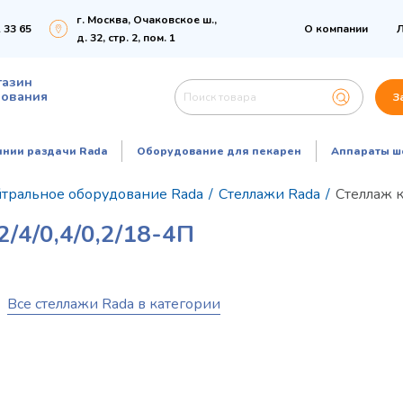
г. Москва, Очаковское ш.,
 33 65
О компании
Л
д. 32, стр. 2, пом. 1
газин
дования
З
инии раздачи Rada
Оборудование для пекарен
Аппараты ш
тральное оборудование Rada
/
Стеллажи Rada
/
Стеллаж 
/0,4/0,2/18-4П
Все стеллажи Rada в категории