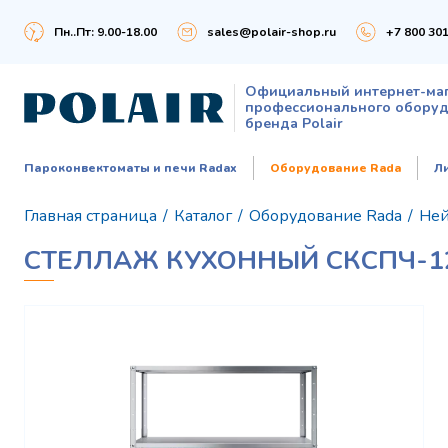
Пн..Пт: 9.00-18.00
sales@polair-shop.ru
+7 800 301
Официальный интернет-ма
профессионального обору
бренда Polair
Пароконвектоматы и печи Radax
Оборудование Rada
Л
Главная страница
/
Каталог
/
Оборудование Rada
/
Ней
СТЕЛЛАЖ КУХОННЫЙ СКСПЧ-12/4