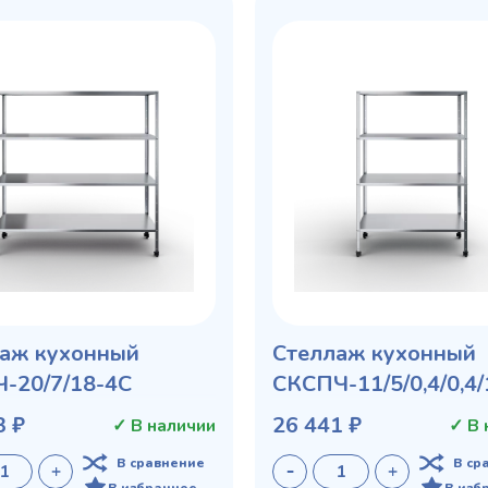
аж кухонный
Стеллаж кухонный
-20/7/18-4С
СКСПЧ-11/5/0,4/0,4
3 ₽
26 441 ₽
✓ В наличии
✓ В 
В сравнение
В ср
В избранное
В изб