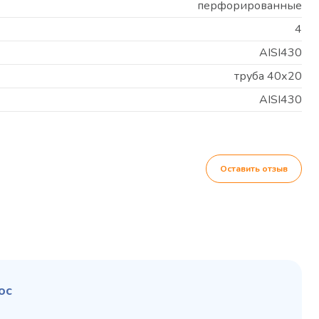
перфорированные
4
AISI430
труба 40х20
AISI430
Оставить отзыв
ос