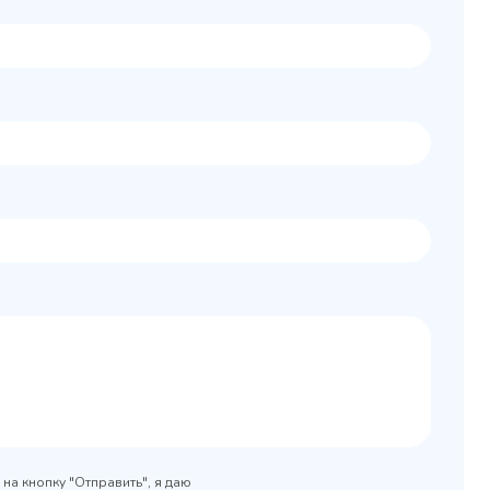
Колода разрубочная
 шкаф
КР-5/5
0x890
на кнопку "Отправить", я даю