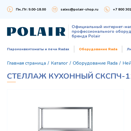
Пн..Пт: 9.00-18.00
sales@polair-shop.ru
+7 800 301
Официальный интернет-ма
профессионального обору
бренда Polair
Пароконвектоматы и печи Radax
Оборудование Rada
Л
Главная страница
/
Каталог
/
Оборудование Rada
/
Ней
СТЕЛЛАЖ КУХОННЫЙ СКСПЧ-11/6