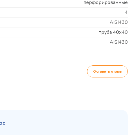
перфорированные
4
AISI430
труба 40х40
AISI430
Оставить отзыв
ос