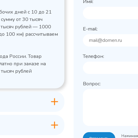
Имя:
бочих дней с 10 до 21
 сумму от 30 тысяч
0 тысяч рублей — 1000
E-mail:
до 100 км) рассчитываем
льный стол Polair
Холодильный
фармацевтический
етемпературный
Polair ШХФ-0,2
ода России. Товар
Телефон:
1050421d
2,8
Расход
латно при заказе на
электроэнергии за
1200x605x850/91
ые
сутки, кВт/ч, не
 тысяч рублей
 х Ш х В),
0
более
Вопрос:
600x63
Габаритные
Grande -
лов
размеры (Д х Ш х В),
классическая
мм
серия с
+0…+15
Температурный
максимальным
режим, °C
ассортиментом
200
Объем, л
-2...+10
урный
Нажимая 