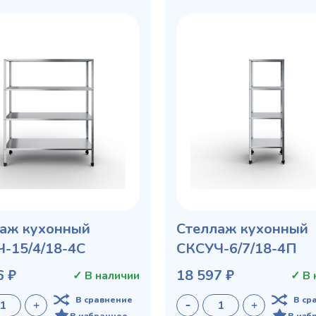
аж кухонный
Стеллаж кухонный
-15/4/18-4С
СКСУЧ-6/7/18-4П
6 ₽
18 597 ₽
✓ В наличии
✓ В 
В сравнение
В ср
В избранное
В изб