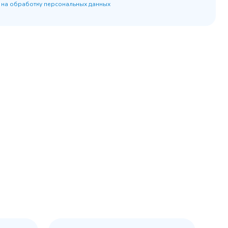
 на обработку персональных данных
45 900 ₽
 наличии
✓ В наличии
равнение
В сравнение
бранное
В избранное
рзину
Купить в 1 клик
В корзину