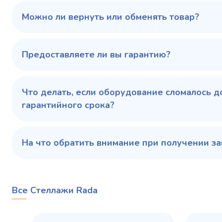
100 343 ₽
102 79
✓ В наличии
Можно ли вернуть или обменять товар?
В сравнение
В избранное
Предоставляете ли вы гарантию?
Купить в 1 клик
В корзину
Купить 
Что делать, если оборудование сломалось д
гарантийного срока?
На что обратить внимание при получении за
Все Стеллажи Rada