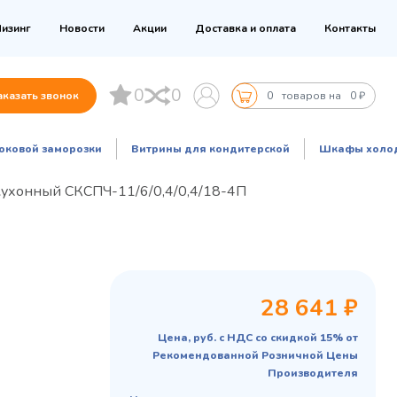
изинг
Новости
Акции
Доставка и оплата
Контакты
0
0
аказать звонок
0
товаров на
0 ₽
оковой заморозки
Витрины для кондитерской
Шкафы холо
кухонный СКСПЧ-11/6/0,4/0,4/18-4П
28 641 ₽
Цена, руб. с НДС со скидкой 15% от
Рекомендованной Розничной Цены
Производителя