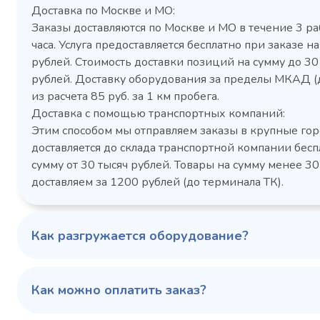
Доставка по Москве и МО:
Заказы доставляются по Москве и МО в течение 3 ра
часа. Услуга предоставляется бесплатно при заказе на
рублей. Стоимость доставки позиций на сумму до 3
рублей. Доставку оборудования за пределы МКАД (
Холодильный шкаф Polair
Холоди
из расчета 85 руб. за 1 км пробега.
CM105-G из нержавеющей
TM2-G
Доставка с помощью транспортных компаний:
стали
средн
Этим способом мы отправляем заказы в крупные гор
3,5
Расход
Артикул
доставляется до склада транспортной компании бесп
электроэнергии за
Габаритн
сутки, кВт/ч, не
сумму от 30 тысяч рублей. Товары на сумму менее 30
размеры (Д
более
доставляем за 1200 рублей (до терминала ТК).
мм
1103424d
Артикул
Серия сто
697x695x1960
Габаритные
Как разгружается оборудование?
размеры (Д х Ш х В),
мм
0…+6
Температурный
режим, °C
Как можно оплатить заказ?
Температ
режим, °C