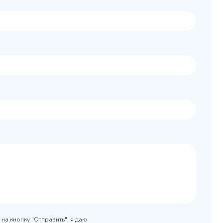
Колода разрубочная
 шкаф
КР-5/5
0x890
на кнопку "Отправить", я даю