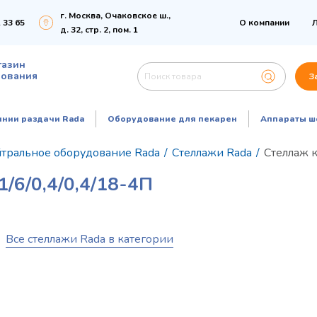
г. Москва, Очаковское ш.,
 33 65
О компании
Л
д. 32, стр. 2, пом. 1
газин
дования
З
инии раздачи Rada
Оборудование для пекарен
Аппараты ш
тральное оборудование Rada
/
Стеллажи Rada
/
Стеллаж 
/0,4/0,4/18-4П
Все стеллажи Rada в категории