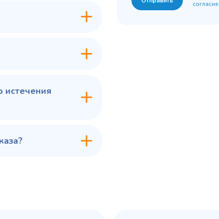
Отправить
согласие
7 ₽
60 775 ₽
✓ В наличии
✓ В
В сравнение
В с
В избранное
В из
в 1 клик
В корзину
Купить в 1 клик
В ко
о истечения
каза?