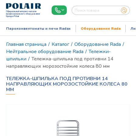
Официальный интернет-магазин
профессионального оборудования
бренда Polair
Пароконвектоматы и печи Radax
Оборудование Rada
Ли
Главная страница
/
Каталог
/
Оборудование Rada
/
Нейтральное оборудование Rada
/
Тележки-
шпильки
/
Тележка-шпилька под противни 14
направляющих морозостойкие колеса 80 мм
ТЕЛЕЖКА-ШПИЛЬКА ПОД ПРОТИВНИ 14
НАПРАВЛЯЮЩИХ МОРОЗОСТОЙКИЕ КОЛЕСА 80
ММ
Режим работы:
Пн..Пт: 9.00-18.00