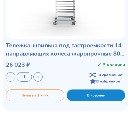
Тележка-шпилька под гастроемкости 14
направляющих колеса жаропрочные 80
мм
26 023 ₽
✓ В наличии
В сравнение
В избранное
Купить в 1 клик
В корзину