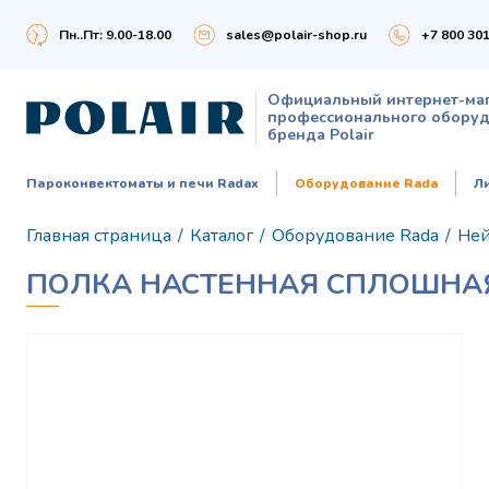
Пн..Пт: 9.00-18.00
sales@polair-shop.ru
+7 800 301
Официальный интернет-ма
профессионального обору
бренда Polair
Пароконвектоматы и печи Radax
Оборудование Rada
Л
Главная страница
/
Каталог
/
Оборудование Rada
/
Ней
ПОЛКА НАСТЕННАЯ СПЛОШНАЯ 