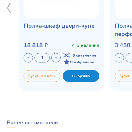
Полка-шкаф двери-купе
Полка
перф
ПКЧ-9
18 818 ₽
3 450
✓ В наличии
В сравнение
В избранное
Купить в 1 клик
В корзину
Купить
Ранее вы смотрели