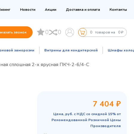
изинг
Новости
Акции
Доставка и оплата
Контакты
0
0
аказать звонок
0
товаров на
0 ₽
оковой заморозки
Витрины для кондитерской
Шкафы холо
ная сплошная 2-х ярусная ПКЧ-2-6/4-С
7 404 ₽
Цена, руб. с НДС со скидкой 15% от
Рекомендованной Розничной Цены
Производителя