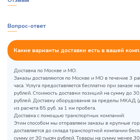
Отзывы
Вопрос-ответ
Какие варианты доставки есть в вашей ком
Доставка по Москве и МО:
Заказы доставляются по Москве и МО в течение 3 ра
часа. Услуга предоставляется бесплатно при заказе на
рублей. Стоимость доставки позиций на сумму до 3
рублей. Доставку оборудования за пределы МКАД (
Холодильный шкаф Polair
Холоди
из расчета 85 руб. за 1 км пробега.
CM105-G из нержавеющей
TM2-G
Доставка с помощью транспортных компаний:
стали
средн
Этим способом мы отправляем заказы в крупные гор
3,5
Расход
Артикул
доставляется до склада транспортной компании бесп
электроэнергии за
Габаритн
сутки, кВт/ч, не
сумму от 30 тысяч рублей. Товары на сумму менее 30