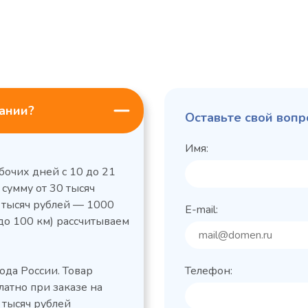
пании?
Оставьте свой вопр
Имя:
бочих дней с 10 до 21
 сумму от 30 тысяч
0 тысяч рублей — 1000
E-mail:
до 100 км) рассчитываем
льный стол Polair
Холодильный
фармацевтический
етемпературный
Polair ШХФ-0,2
ода России. Товар
Телефон:
1050421d
2,8
Расход
латно при заказе на
электроэнергии за
1200x605x850/91
ые
сутки, кВт/ч, не
 тысяч рублей