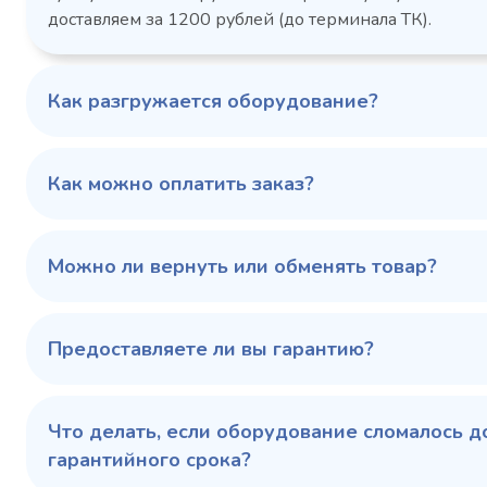
размеры (Д
более
доставляем за 1200 рублей (до терминала ТК).
мм
1103424d
Артикул
Серия сто
697x695x1960
Габаритные
Как разгружается оборудование?
размеры (Д х Ш х В),
мм
0…+6
Температурный
режим, °C
Как можно оплатить заказ?
Температ
режим, °C
100 343 ₽
102 79
✓ В наличии
Можно ли вернуть или обменять товар?
В сравнение
В избранное
Предоставляете ли вы гарантию?
Купить в 1 клик
В корзину
Купить 
Что делать, если оборудование сломалось д
гарантийного срока?