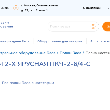
г. Москва, Очаковское ш.,
 33 65
О компании
Л
д. 32, стр. 2, пом. 1
газин
дования
З
инии раздачи Rada
Оборудование для пекарен
Аппараты ш
тральное оборудование Rada
/
Полки Rada
/
Полка настен
2-Х ЯРУСНАЯ ПКЧ-2-6/4-С
Все полки Rada в категории