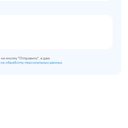
0x890
на кнопку "Отправить", я даю
 на обработку персональных данных
45 900 ₽
 наличии
✓ В наличии
равнение
В сравнение
бранное
В избранное
рзину
Купить в 1 клик
В корзину