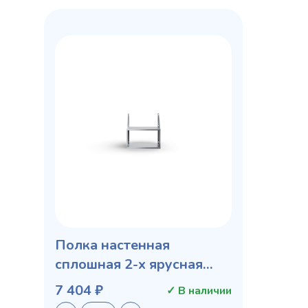
Полка настенная
сплошная 2-х ярусная
ПКЧ-2-6/4-С
7 404 ₽
✓ В наличии