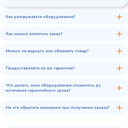
Как разгружается оборудование?
45 900 ₽
✓ В наличии
В сравнение
Как можно оплатить заказ?
В избранное
Купить в 1 клик
В корзину
Можно ли вернуть или обменять товар?
Предоставляете ли вы гарантию?
Что делать, если оборудование сломалось до
истечения гарантийного срока?
На что обратить внимание при получении заказа?