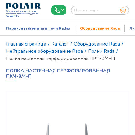
Официальный интернет-магазин
профессионального оборудования
бренда Polair
Пароконвектоматы и печи Radax
Оборудование Rada
Ли
Главная страница
/
Каталог
/
Оборудование Rada
/
Нейтральное оборудование Rada
/
Полки Rada
/
Полка настенная перфорированная ПКЧ-8/4-П
ПОЛКА НАСТЕННАЯ ПЕРФОРИРОВАННАЯ
ПКЧ-8/4-П
Режим работы:
Пн..Пт: 9.00-18.00