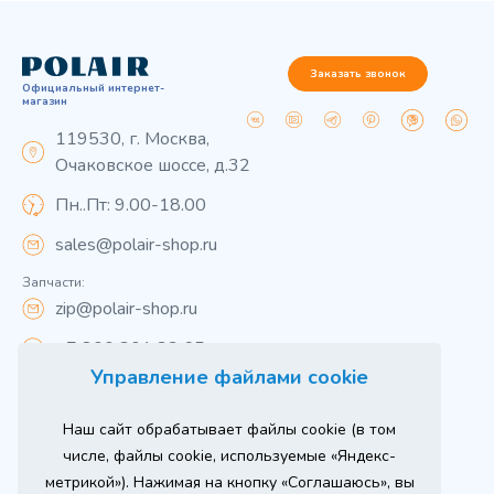
Заказать звонок
Официальный интернет-
магазин
119530, г. Москва,
Очаковское шоссе, д.32
Пн..Пт: 9.00-18.00
sales@polair-shop.ru
Запчасти:
zip@polair-shop.ru
+7 800 301 33 65
Управление файлами cookie
Цены указаны для центрального региона.
Наш сайт обрабатывает файлы cookie (в том
Вся информация на сайте о товарах носит
справочный характер и не является публичной
числе, файлы cookie, используемые «Яндекс-
офертой в соответствии с пунктом 2 статьи 437 ГК РФ.
метрикой»). Нажимая на кнопку «Соглашаюсь», вы
Для получения подробной информации о наличии и