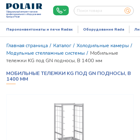
Официальный интернет-магазин
профессионального оборудования
бренда Polair
Пароконвектоматы и печи Radax
Оборудование Rada
Ли
Главная страница
/
Каталог
/
Холодильные камеры
/
Модульные стеллажные системы
/
Мобильные
тележки KG под GN подносы, В 1400 мм
МОБИЛЬНЫЕ ТЕЛЕЖКИ KG ПОД GN ПОДНОСЫ, В
1400 ММ
Режим работы:
Пн..Пт: 9.00-18.00